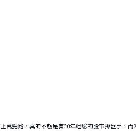
攻上萬點路，真的不虧是有
20
年經驗的股市操盤手，而