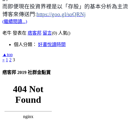
而即便現在投資界裡是以「存股」的基本分析為主流
博客來傳送門
:
https://goo.gl/soQRNj
(繼續閱讀...)
老牛 發表在
痞客邦
留言
(0)
人氣(
)
個人分類：
好書悅讀時間
▲top
«
1
2
3
痞客邦 2019 社群金點賞