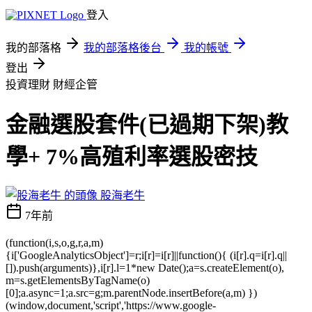
登入
我的部落格
我的部落格後台
我的帳號
登出
投資理財
財經企管
金融選股套件(已過期下架)教
學+ 7%高殖利率選股密技
股海老牛
7年前
(function(i,s,o,g,r,a,m)
{i['GoogleAnalyticsObject']=r;i[r]=i[r]||function(){ (i[r].q=i[r].q||
[]).push(arguments)},i[r].l=1*new Date();a=s.createElement(o),
m=s.getElementsByTagName(o)
[0];a.async=1;a.src=g;m.parentNode.insertBefore(a,m) })
(window,document,'script','https://www.google-