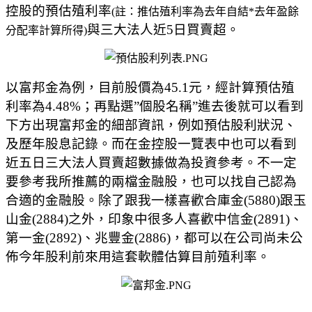
控股的預估殖利率
(
註：推估殖利率為去年自結
*
去年盈餘
與三大法人近
5
日買賣超。
分配率計算所得
)
以富邦金為例，目前股價為
45.1
元，經計算預估殖
利率為
4.48%
；再點選
”
個股名稱
”
進去後就可以看到
下方出現富邦金的細部資訊，例如預估股利狀況、
及歷年股息記錄。而在金控股一覽表中也可以看到
近五日三大法人買賣超數據做為投資參考。不一定
要參考我所推薦的兩檔金融股，也可以找自己認為
合適的金融股。除了跟我一樣喜歡合庫金
(5880)
跟玉
山金
(2884)
之外，印象中很多人喜歡中信金
(2891)
、
第一金
(2892)
、兆豐金
(2886)
，都可以在公司尚未公
佈今年股利前來用這套軟體估算目前殖利率。