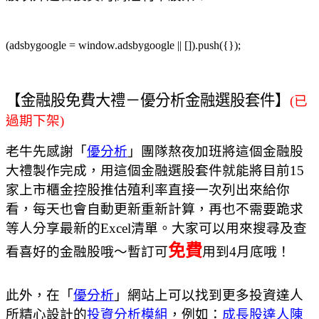
(adsbygoogle = window.adsbygoogle || []).push({});
【金融股免費大禮－優分析金融選股套件】
(
已
過期下架
)
老牛先感謝「
優分析
」團隊熬夜加班將這個金融股
大禮製作完成，用這個金融選股套件就能將目前
15
家上市櫃金控股推估殖利率直接一次列出來給你
看，每天也會自動更新重新計算，再也不需要跪求
等人分享最新的
Excel
清單。大家可以用來搜尋及查
免費
看喜好的金融股哦～暫訂可
用到
4
月底哦！
此外，在「
優分析
」網站上可以找到更多投資達人
所精心設計的
投資分析模組
，例如：
成長股達人陳