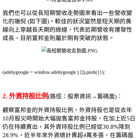
我們也可以從長短期營收走勢圖來看出一些營收變
化的端倪
(
如下圖
)
。較佳的狀況當然是短天期的黃
線向上穿越長天期的綠線，代表近期營收有爆發性
成長，目前富邦金則屬於剛有突破的狀態。
(adsbygoogle = window.adsbygoogle || []).push({});
2.
外資持股比例
(
路徑：股票資訊
→
籌碼面
)
：
觀察富邦金的外資持股比例，外資持股也是從去年
10
月股災時開始大幅拋售富邦金持股，在加上近
5
日
仍在持續賣出，其外資持股比例已經從
30.8%
降到
28.9%
，近半年來外資總計賣超
4
萬多張，在籌碼面