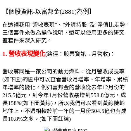
【個股資訊
-
以富邦金
(2881)
為例】
在這裡我用
”
營收表現
”
、
”
外資持股
”
及
”
淨值比走勢
”
三個套件來做為操作說明，還可以使用更多的研究
室套件來深入研究。
1.
營收表現變化
(
路徑：股票資訊
→月營收
)
：
營收等同是一家公司的動力燃料，從月營收成長率
(
如下圖
)
的圖中可以查看營收月增率、年增率、累積
年增率的變化。例如富邦金的營收從去年
12
月份的
215.5
億元，到今年
1
月份營收暴增
到
558.8
億元，成
長
158%(
如下圖黃線
)
，所以我們可以看到黃線陡峭
地往上，不過相較於前一年的一月份
504.5
億也有成
長
10.8%
之多。
(
如下圖紅線
)