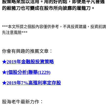
股策略來加以活用。用的好的話，即便是平凡普通
的殺豬刀也可變成在股市所向披靡的屠龍刀。
***
本文所提之個股內容僅供參考，不具投資建議，投資前請
先注意風險
***
你會有興趣的推薦文章：
★
2019
年金融股投資策略
★
[
個股分析
]
聯華
(1229)
★
2019
年
7%
高殖利率定存股
股海老牛最新力作：