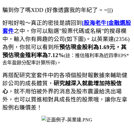
騙到你了嗎
XDD (
好像透露我的年紀了
= =|||)
好啦好啦～真正的密技是請回到
[
股海老牛
]
金融選股
套件
之中，你可以點選
”
股票代碼或名稱
”
的搜尋欄
中，輸入你有興趣的公司
(
如下圖
)
。以英業達
(2356)
為例，你就可以看到所
預估現金股利為
1.69
元，其
預估現金殖利率為
7.12%
(
註：推估殖利率為近四季
EPS*
去年盈餘分配率計算所得
)
。
再搭配研究室套件中的各項個股財報數據來輔助健
診公司的成長體質，
研究越深入就能增加持股信
心
，就不用怕被外界的消息及股市震盪給洗出場
外，也可以買進相對具成長性的股票哦，讓你左拿
股例右賺價差！