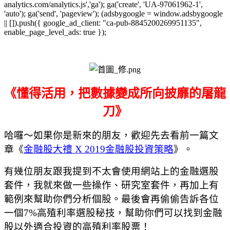
analytics.com/analytics.js','ga'); ga('create', 'UA-97061962-1',
'auto'); ga('send', 'pageview'); (adsbygoogle = window.adsbygoogle
|| []).push({ google_ad_client: "ca-pub-8845200269951135",
enable_page_level_ads: true });
《懂得活用，把數據變成所向披靡的屠龍
刀》
哈囉～如果你是新來的朋友，歡迎先去看前一篇文
章《
金融股大禮
X 2019
金融股投資策略
》。
有幾位朋友跟我提到不太會使用網站上的金融選股
套件，我就來做一些操作、研究室套件，再加上有
範例來幫助你們分析個股。最後會再偷偷告訴各位
一個
7%
高殖利率選股秘技，幫助你們可以找到金融
股以外適合投資的高殖利率股票！