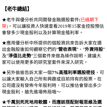
【老牛總結】
★老牛與優分析共同開發金融選股套件
(
已過期下
架
)
，可以讓投資人快速查看
2019
年
15
家金控股預估
會發多少現金股利以及計算現金殖利率。
★應用優分析中所提供的個股資訊來告訴大家在選
出金融股後如何觀察它們的
”
營收表現
”
、
”
外資持股
”
及
”
淨值比走勢
”
三個套件來做為操作說明，建議大
家可以使用更多的研究室套件來深入研究。
★另外偷偷告訴大家一個
7%
高殖利率選股密技
，可
以讓大家輸入自己所有興趣或目前持有的股票，在
公司還沒有發佈今年股利時，可以推估會發出多少
現金股利，搶先進場佈局哦～
★
千萬別死死地用軟體，而應該搭配財報思維及選