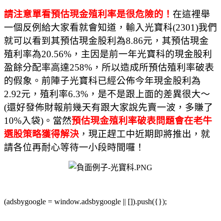
請注意單看預估現金殖利率是很危險的！
在這裡舉
一個反例給大家看就會知道，輸入光寶科
(2301)
我們
就可以看到其預估現金股利為
8.86
元，其預估現金
殖利率為
20.56%
，主因是前一年光寶科的現金股利
盈餘分配率高達
258%
，所以造成所預估殖利率破表
的假象。前陣子光寶科已經公佈今年現金股利為
2.92
元，殖利率
6.3%
，是不是跟上面的差異很大～
(
還好發佈財報前幾天有跟大家說先賣一波，多賺了
10%
入袋
)
。當然
預估現金殖利率破表問題會在老牛
選股策略獲得解決
，現正趕工中近期即將推出，就
請各位再耐心等待一小段時間囉！
(adsbygoogle = window.adsbygoogle || []).push({});