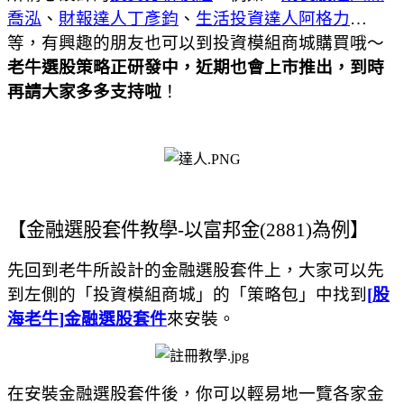
喬泓
、
財報達人丁彥鈞
、
生活
投資
達人阿格力
…
等，有興趣的朋友也可以到投資模組商城購買哦～
老牛選股策略正研發中，近期也會上市推出，到時
再請大家多多支持啦
！
【金融選股套件教學
-
以富邦金
(2881)
為例】
先回到老牛所設計的金融選股套件上，大家可以先
到左側的「投資模組商城」的「策略包」中找到
[
股
海老牛
]
金融選股套件
來安裝。
在安裝金融選股套件後，你可以輕易地一覽各家金