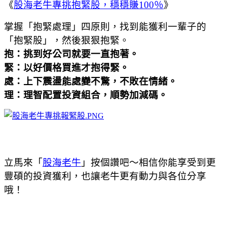
《
股海老牛專挑抱緊股，穩穩賺
100
％
》
掌握「抱緊處理」四原則，找到能獲利一輩子的
「抱緊股」，然後狠狠抱緊。
抱
：挑到好公司就要一直抱著。
緊
：以好價格買進才抱得緊。
處
：上下震盪能處變不驚，不敗在情緒。
理
：理智配置投資組合，順勢加減碼。
立馬來「
股海老牛
」按個讚吧～相信你能享受到更
豐碩的投資獲利，也讓老牛更有動力與各位分享
哦！